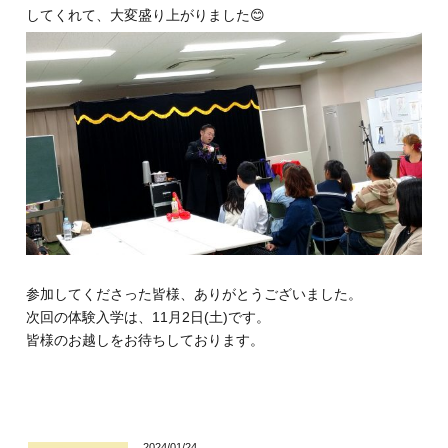
キャリア科の紹介
してくれて、大変盛り上がりました😊
キャリア科の学び
幅広い学び
自信が付けられる
丁寧な指導
参加してくださった皆様、ありがとうございました。
次回の体験入学は、11月2日(土)です。
個別指導
皆様のお越しをお待ちしております。
2024/01/24