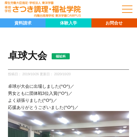
資料請求
体験入学
お問合せ
卓球大会
福祉科
投稿日： 2019/10/26 更新日：
2020/10/20
卓球が大会に出場しました(^O^)／
男女ともに団体戦3位入賞(^O^)／
よく頑張りました(^O^)／
応援ありがとうございました(^O^)／
キャリア科