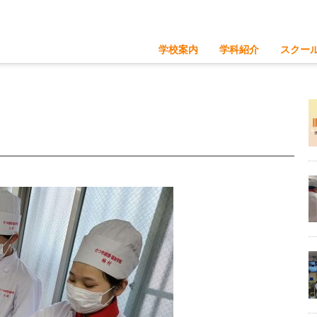
学校案内
学科紹介
スクー
さつきのつよみ
募集要項
学
体
調理師科
福祉科
調理師科の紹介
福祉科の紹介
施設・設備
ネット出願
調理師科の学び
福祉科の学び
調理実習
介護実習
プロの講師陣
プロの講師陣
独自のカリキュラム
独自のカリキ
チャレンジできる環境
丁寧な指導