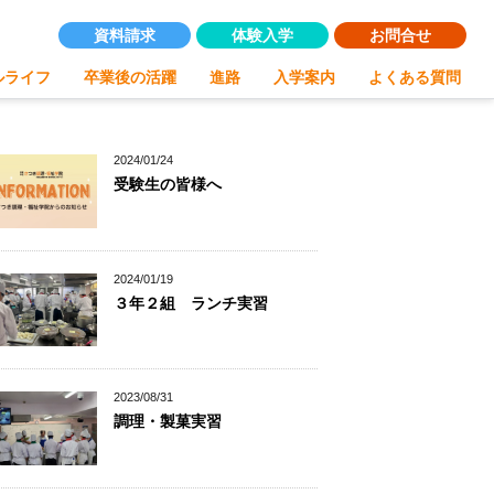
資料請求
体験入学
お問合せ
ルライフ
卒業後の活躍
進路
入学案内
よくある質問
校概要
験入学
アクセス
資料請求
キャリア科
キャリア科の紹介
2024/01/24
キャリア科の学び
受験生の皆様へ
幅広い学び
自信が付けられる
ュラム
丁寧な指導
2024/01/19
個別指導
３年２組 ランチ実習
2023/08/31
調理・製菓実習