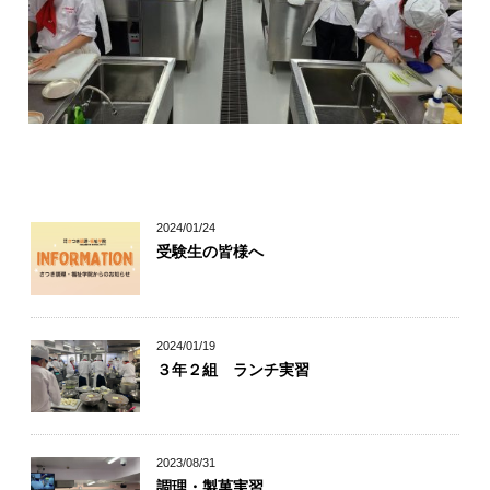
キャリア科の学び
幅広い学び
自信が付けられる
2024/01/24
受験生の皆様へ
丁寧な指導
個別指導
2024/01/19
３年２組 ランチ実習
2023/08/31
調理・製菓実習