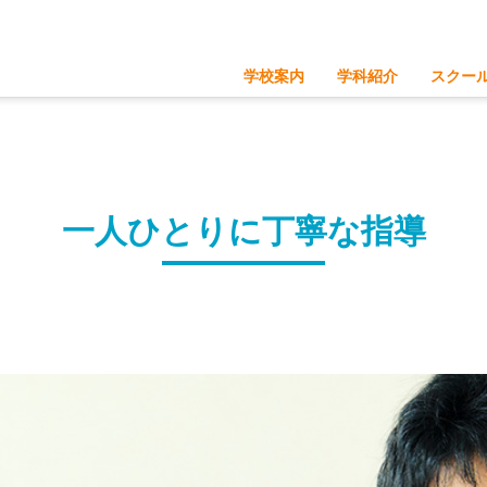
学校案内
学科紹介
スクー
さつきのつよみ
募集要項
学
体
調理師科
福祉科
調理師科の紹介
福祉科の紹介
施設・設備
ネット出願
調理師科の学び
福祉科の学び
調理実習
介護実習
一人ひとりに丁寧な指導
プロの講師陣
プロの講師陣
独自のカリキュラム
独自のカリキ
チャレンジできる環境
丁寧な指導