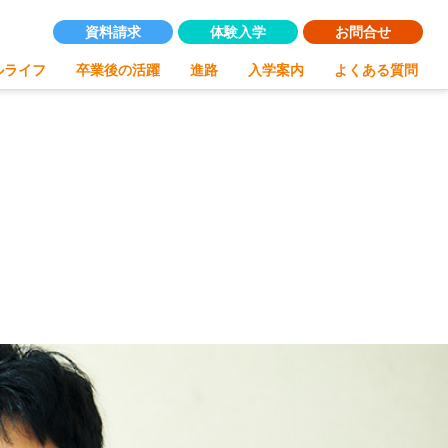
資料請求
体験入学
お問合せ
ルライフ
卒業後の活躍
進路
入学案内
よくある質問
校概要
験入学
アクセス
資料請求
キャリア科
キャリア科の紹介
キャリア科の学び
幅広い学び
自信が付けられる
ュラム
丁寧な指導
個別指導