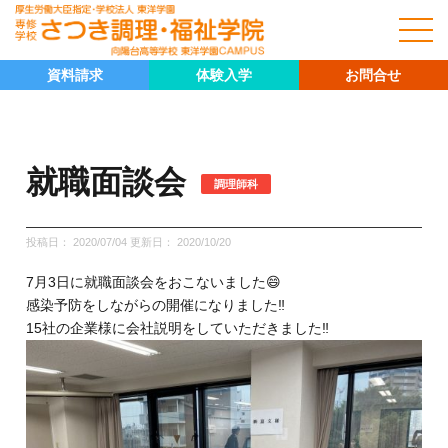
資料請求
体験入学
お問合せ
就職面談会
調理師科
投稿日： 2020/07/04 更新日：
2020/10/20
7月3日に就職面談会をおこないました😄
感染予防をしながらの開催になりました‼️
15社の企業様に会社説明をしていただきました‼️
キャリア科